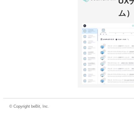
UX
ム）
©
Copyright beBit, Inc.