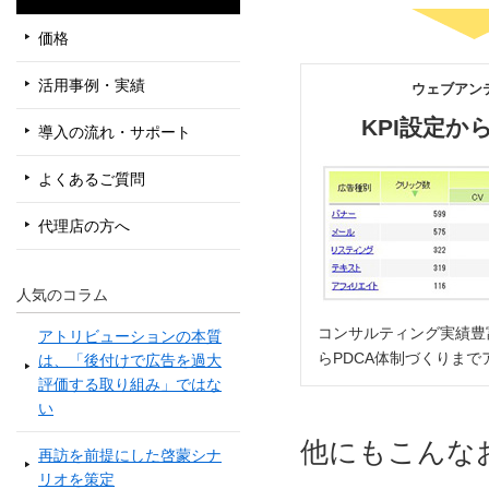
価格
活用事例・実績
ウェブアン
KPI設定か
導入の流れ・サポート
よくあるご質問
代理店の方へ
人気のコラム
コンサルティング実績豊
アトリビューションの本質
らPDCA体制づくりまで
は、「後付けで広告を過大
評価する取り組み」ではな
い
他にもこんな
再訪を前提にした啓蒙シナ
リオを策定