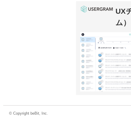
UX
ム）
©
Copyright beBit, Inc.