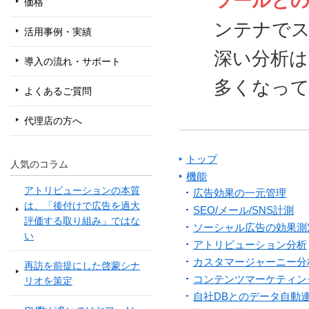
ツールとの
価格
ンテナで
活用事例・実績
深い分析
導入の流れ・サポート
多くなっ
よくあるご質問
代理店の方へ
トップ
人気のコラム
機能
アトリビューションの本質
広告効果の一元管理
は、「後付けで広告を過大
SEO/メール/SNS計測
評価する取り組み」ではな
ソーシャル広告の効果測
い
アトリビューション分析
カスタマージャーニー分
再訪を前提にした啓蒙シナ
コンテンツマーケティン
リオを策定
自社DBとのデータ自動