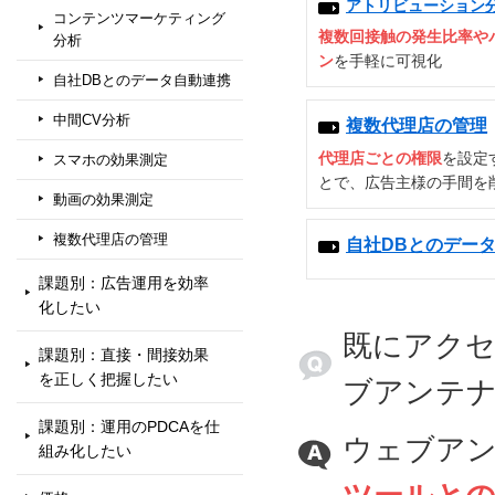
アトリビューション
コンテンツマーケティング
複数回接触の発生比率や
分析
ン
を手軽に可視化
自社DBとのデータ自動連携
中間CV分析
複数代理店の管理
代理店ごとの権限
を設定
スマホの効果測定
とで、広告主様の手間を
動画の効果測定
複数代理店の管理
自社DBとのデー
課題別：広告運用を効率
化したい
既にアク
課題別：直接・間接効果
を正しく把握したい
ブアンテ
課題別：運用のPDCAを仕
ウェブア
組み化したい