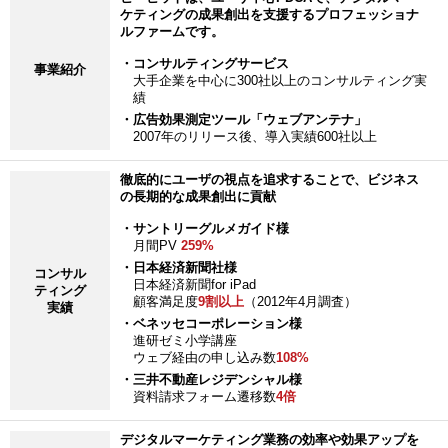
ケティングの成果創出を支援するプロフェッショナ
ルファームです。
・コンサルティングサービス
事業紹介
大手企業を中心に300社以上のコンサルティング実
績
・広告効果測定ツール「ウェブアンテナ」
2007年のリリース後、導入実績600社以上
徹底的にユーザの視点を追求することで、ビジネス
の長期的な成果創出に貢献
・サントリーグルメガイド様
月間PV
259%
・日本経済新聞社様
コンサル
日本経済新聞for iPad
ティング
顧客満足度
9割以上
（2012年4月調査）
実績
・ベネッセコーポレーション様
進研ゼミ小学講座
ウェブ経由の申し込み数
108%
・三井不動産レジデンシャル様
資料請求フォーム遷移数
4倍
デジタルマーケティング業務の効率や効果アップを