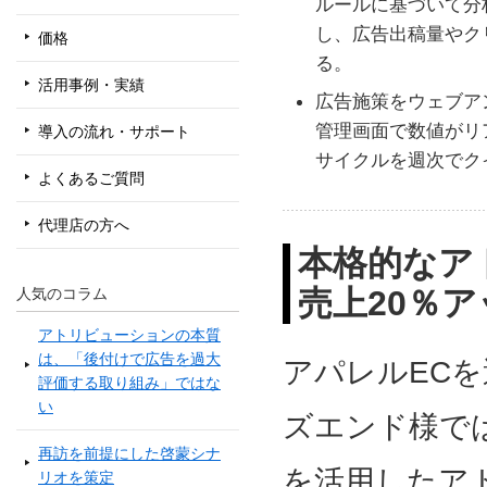
ルールに基づいて分
し、広告出稿量やク
価格
る。
活用事例・実績
広告施策をウェブア
管理画面で数値がリ
導入の流れ・サポート
サイクルを週次でク
よくあるご質問
代理店の方へ
本格的なア
売上20％
人気のコラム
アトリビューションの本質
は、「後付けで広告を過大
アパレルEC
評価する取り組み」ではな
い
ズエンド様で
再訪を前提にした啓蒙シナ
を活用したア
リオを策定