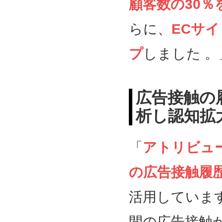
顧客数の30％
らに、
ECサイ
プ
しました 。
広告接触の
析し認知拡
「
アトリビュ
の広告接触履
活用していま
間の広告接触