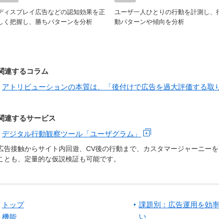
ディスプレイ広告などの認知効果を正
ユーザ一人ひとりの行動を計測し、
しく把握し、勝ちパターンを分析
動パターンや傾向を分析
関連するコラム
アトリビューションの本質は、「後付けで広告を過大評価する取
関連するサービス
デジタル行動観察ツール「ユーザグラム」
広告接触からサイト内回遊、CV後の行動まで、カスタマージャーニー
ことも、定量的な仮説検証も可能です。
トップ
課題別：広告運用を効
い
機能