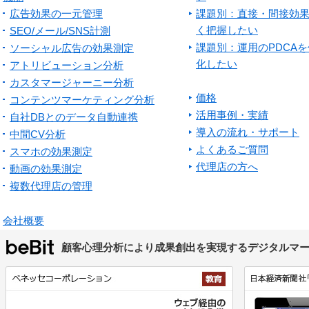
広告効果の一元管理
課題別：直接・間接効
く把握したい
SEO/メール/SNS計測
課題別：運用のPDCA
ソーシャル広告の効果測定
化したい
アトリビューション分析
カスタマージャーニー分析
価格
コンテンツマーケティング分析
活用事例・実績
自社DBとのデータ自動連携
導入の流れ・サポート
中間CV分析
よくあるご質問
スマホの効果測定
代理店の方へ
動画の効果測定
複数代理店の管理
会社概要
顧客心理分析により成果創出を実現するデジタルマ