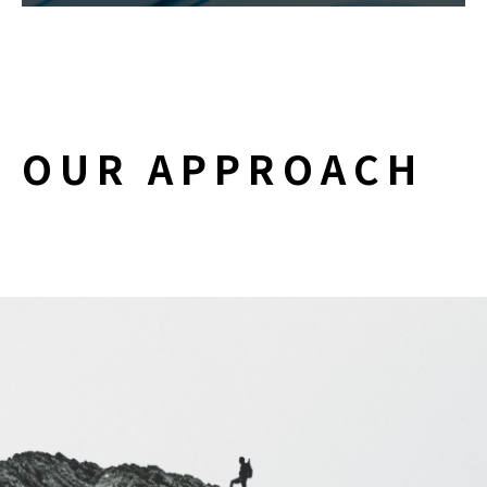
O
U
R
A
P
P
R
O
A
C
H