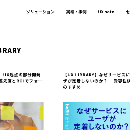
ソリューション
実績・事例
UX note
セ
BRARY
RY】UX起点の部分開発
【UX LIBRARY】なぜサービス
優先度とROIでフォー
ザが定着しないのか？ ─受容性
のすすめ