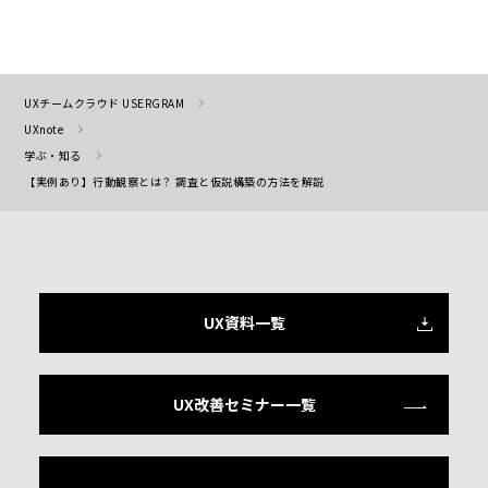
UXチームクラウド USERGRAM
UXnote
学ぶ・知る
【実例あり】行動観察とは？ 調査と仮説構築の方法を解説
UX資料一覧
UX改善セミナー一覧