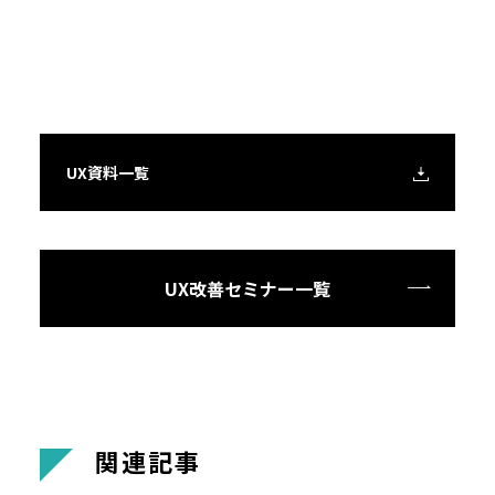
UX資料一覧
UX改善セミナー一覧
関
連
記
事