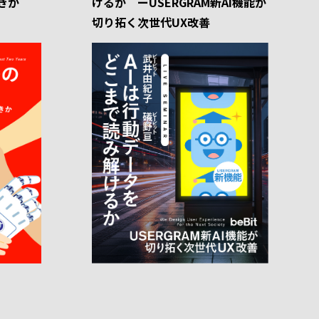
きか
けるか ーUSERGRAM新AI機能が
切り拓く次世代UX改善