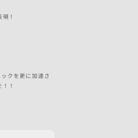
表現！
！
ハックを更に加速さ
を！！