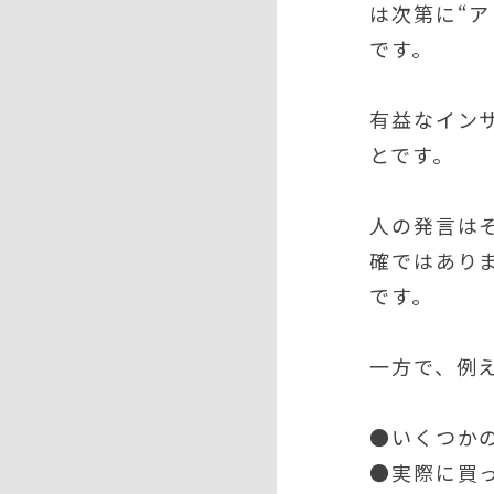
は次第に“
です。
有益なイン
とです。
人の発言は
確ではあり
です。
一方で、例
●いくつか
●実際に買