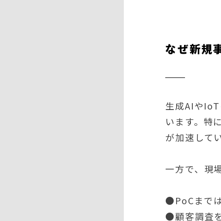
なぜ新規
生成AIやI
います。特
が加速して
一方で、現
●PoCま
●顧客調査