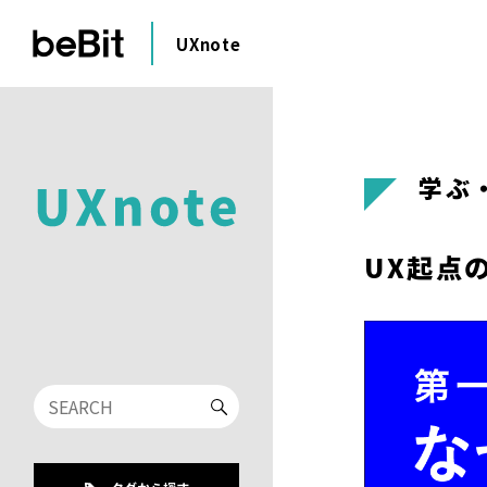
UXnote
学ぶ
UX起点