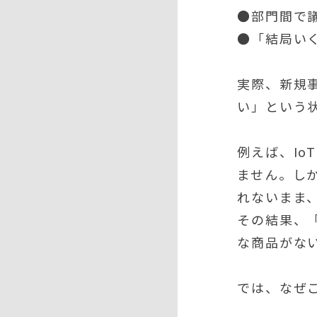
●部門間で
●「結局い
実際、新規
い」という
例えば、I
ません。し
れないまま
その結果、
な商品がな
では、なぜ