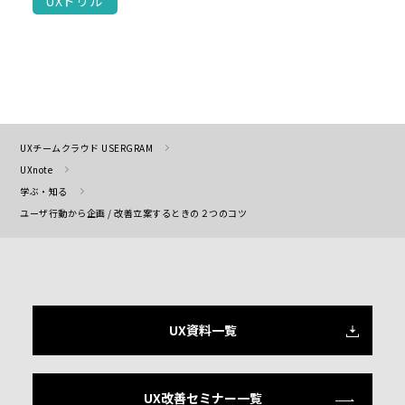
UXドリル
UXチームクラウド USERGRAM
UXnote
学ぶ・知る
ユーザ行動から企画 / 改善立案するときの２つのコツ
UX資料一覧
UX改善セミナー一覧