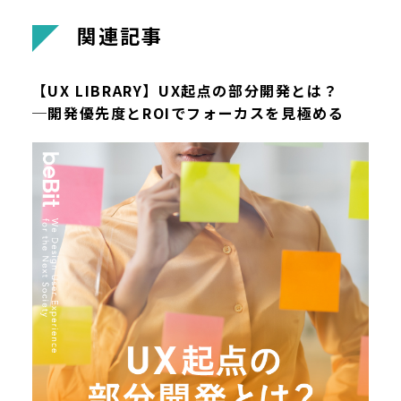
関
連
記
事
【UX LIBRARY】UX起点の部分開発とは？
─開発優先度とROIでフォーカスを見極める