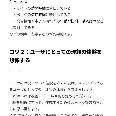
とってみる
・サイトの
訪問時間
に着目してみる
・ページの
滞在時間
に着目してみる
・会員情報や申込み情報内の
年齢や性別・購入履歴
など
に着目してみる
などの観点に留意するのが効果的です。
コツ２：ユーザにとっての理想の体験を
想像する
ユーザの状況について仮説を立てた後は、ステップ３とな
るユーザにとっての「理想の体験」を考えましょう。
これはいわば改善のゴール/目的を定める作業です。
目的を明確にすると、達成するためのルートが複数あるこ
とに思い至ります。
その候補から工数なども勘案しつつ最適な手段を選び取る