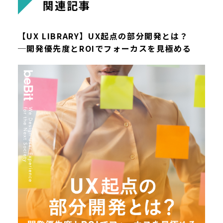
関
連
記
事
【UX LIBRARY】UX起点の部分開発とは？
─開発優先度とROIでフォーカスを見極める