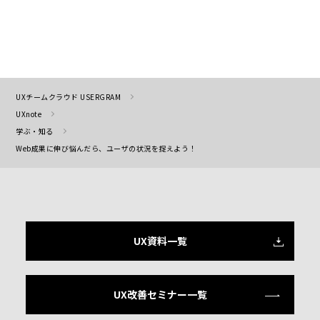
UXチームクラウド USERGRAM
UXnote
学ぶ・知る
Web成果に伸び悩んだら、ユーザの状況を捉えよう！
UX資料一覧
UX改善セミナー一覧