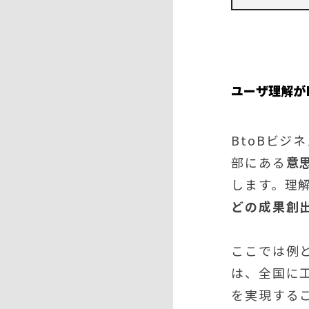
ユーザ理解が
BtoBビ
部にある
意
します。理
どの成果創
ここでは例
は、全国に
を実現する