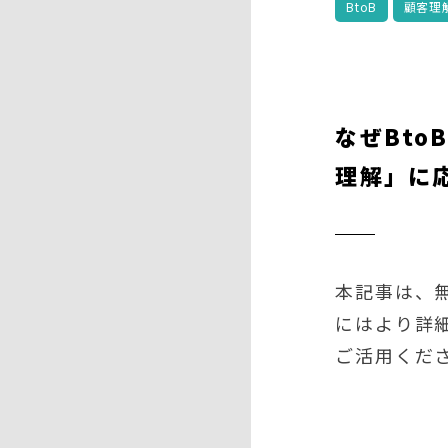
BtoB
顧客理
なぜBt
理解」に
本記事は、無
にはより詳
ご活用くだ