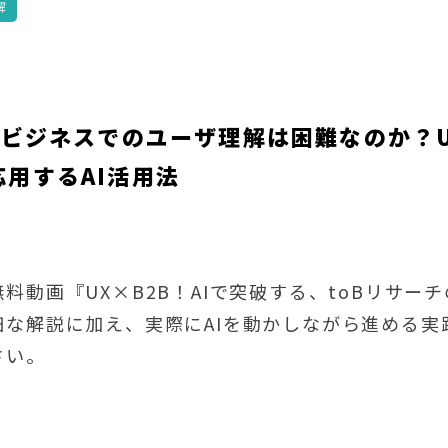
解
oBビジネスでのユーザ理解は困難なのか？
応用するAI活用法
料動画『UX×B2B！AIで突破する、toBリサ
細な解説に加え、実際にAIを動かしながら進める実
さい。