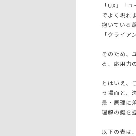
「UX」「
でよく現れ
抱いている
「クライア
そのため、
る、応用力
とはいえ、
う場面と、
景・原理に
理解の鍵を
以下の表は、