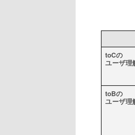
toCの
ユーザ理
toBの
ユーザ理