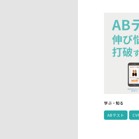
学ぶ・知る
ABテスト
CV