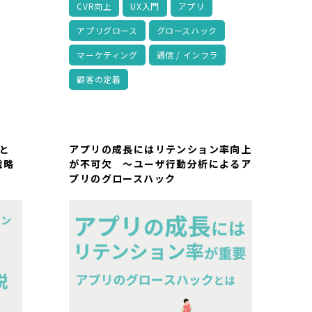
CVR向上
UX入門
アプリ
アプリグロース
グロースハック
マーケティング
通信 / インフラ
顧客の定着
と
アプリの成長にはリテンション率向上
戦略
が不可欠 ～ユーザ行動分析によるア
プリのグロースハック