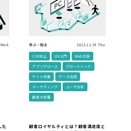
 Wed.
学ぶ・知る
2022.12.29 Thu.
CVR向上
UX入門
Web広告
アプリグロース
グロースハック
サイト改善
データ活用
マーケティング
ユーザ分析
顧客の定着
した
顧客ロイヤルティとは？顧客満足度と