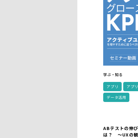
学ぶ・知る
アプリ
アプ
データ活用
ABテストの伸
は？ ～UXの