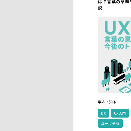
は？言葉の意味
説
学ぶ・知る
DX
UX入門
ユーザ分析