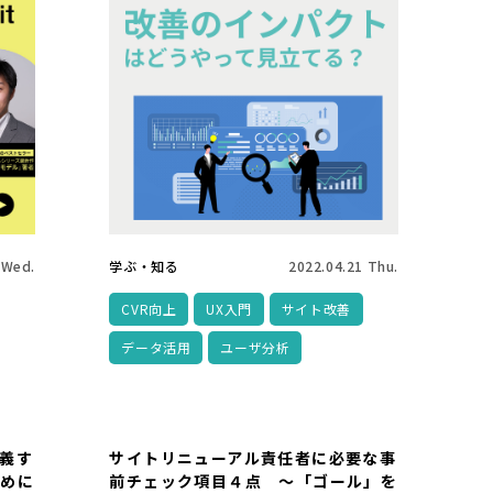
 Wed.
学ぶ・知る
2022.04.21 Thu.
CVR向上
UX入門
サイト改善
データ活用
ユーザ分析
義す
サイトリニューアル責任者に必要な事
ために
前チェック項目４点 ～「ゴール」を