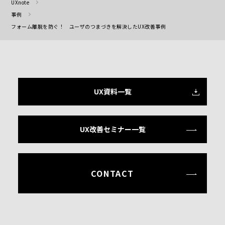
UXnote
事例
フォーム離脱を防ぐ！ ユーザのつまづきを解決したUX改善事例
UX資料一覧
UX改善セミナー一覧
CONTACT