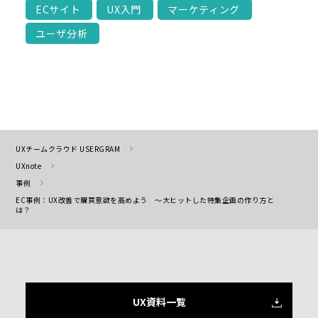
ECサイト
UX入門
マーケティング
ユーザ分析
UXチームクラウド USERGRAM
UXnote
事例
EC事例：UX改善で購買意欲を高めよう ～大ヒットした特集企画の作り方と
は？
UX資料一覧