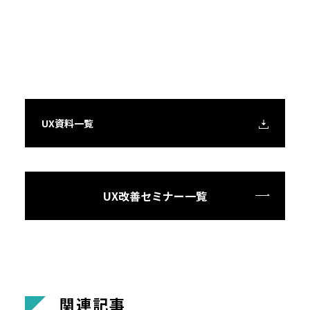
UX資料一覧
UX改善セミナー一覧
関
連
記
事