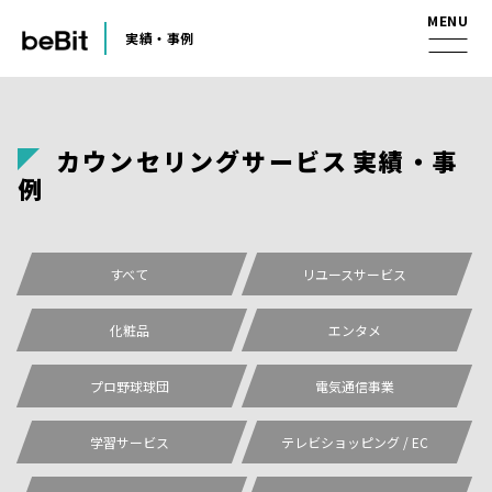
実績・事例
カウンセリングサービス
実
績
・
事
例
すべて
リユースサービス
化粧品
エンタメ
プロ野球球団
電気通信事業
学習サービス
テレビショッピング / EC