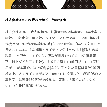
株式会社WORDS 代表取締役 竹村 俊助
株式会社WORDS代表取締役。経営者の顧問編集者。日本実業出
版社、中経出版、星海社、ダイヤモンド社を経て、2019年に株
式会社WORDS代表取締役に就任。SNS時代の「伝わる文章」を
探求している。主な編集・ライティング担当作は『段取りの教
科書』(水野学)、『ぼくらの仮説が世界をつくる』(佐渡島庸
平、以上ダイヤモンド社)、『メモの魔力』(前田裕二)、『実験
思考』(光本勇介、以上幻冬舎)など。手掛けた書籍は累計100万
部以上。オンラインメディア「note」に投稿した「WORDSの文
章教室」は累計150万PVを超える。著書に『書くのがしんど
い』（PHP研究所）がある。