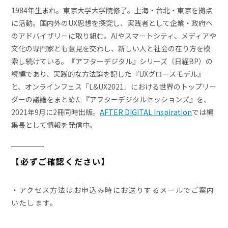
1984年生まれ。東京大学大学院修了。上海・台北・東京を拠点
に活動。国内外のUX思想を探究し、実践者として企業・政府へ
のアドバイザリーに取り組む。AIやスマートシティ、メディアや
文化の専門家とも意見を交わし、新しい人と社会の在り方を模
索し続けている。『アフターデジタル』シリーズ（日経BP）の
続編であり、実践的な方法論を記した『UXグロースモデル』
と、オンラインフェス「L&UX2021」における世界のトップリー
ダーの議論をまとめた『アフターデジタルセッションズ』を、
2021年9月に2冊同時出版。
AFTER DIGITAL Inspiration
では編
集長として情報を発信中。
【必ずご確認ください】
・アクセス方法はお申込み時にお送りするメールでご案内
いたします。