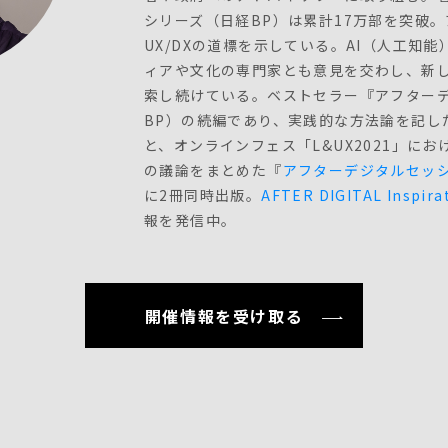
シリーズ（日経BP）は累計17万部を突破
UX/DXの道標を示している。AI（人工知
ィアや文化の専門家とも意見を交わし、新
索し続けている。ベストセラー『アフター
BP）の続編であり、実践的な方法論を記し
と、オンラインフェス「L&UX2021」に
の議論をまとめた『
アフターデジタルセッ
に2冊同時出版。
AFTER DIGITAL Inspira
報を発信中。
開催情報を受け取る