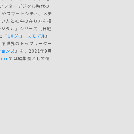
。アフターデジタル時代の
能）やスマートシティ、メデ
しい人と社会の在り方を模
デジタル』シリーズ（日経
た『
UXグロースモデル
』
おける世界のトップリーダー
ションズ
』を、2021年9月
tion
では編集長として情