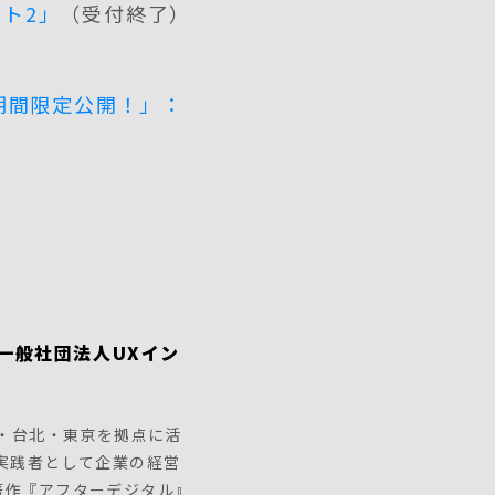
ート2」
（受付終了）
期間限定公開！」：
 一般社団法人UXイン
海・台北・東京を拠点に活
実践者として企業の経営
著作『アフターデジタル』