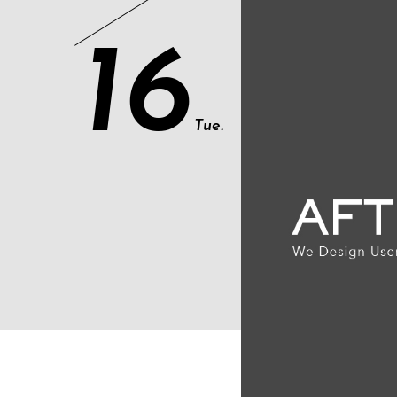
16
Tue.