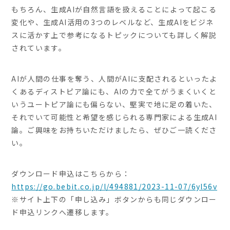
もちろん、生成AIが自然言語を扱えることによって起こる
変化や、生成AI活用の3つのレベルなど、生成AIをビジネ
スに活かす上で参考になるトピックについても詳しく解説
されています。
AIが人間の仕事を奪う、人間がAIに支配されるといったよ
くあるディストピア論にも、AIの力で全てがうまくいくと
いうユートピア論にも偏らない、堅実で地に足の着いた、
それでいて可能性と希望を感じられる専門家による生成AI
論。ご興味をお持ちいただけましたら、ぜひご一読くださ
い。
ダウンロード申込はこちらから：
https://go.bebit.co.jp/l/494881/2023-11-07/6yl56v
※サイト上下の「申し込み」ボタンからも同じダウンロー
ド申込リンクへ遷移します。