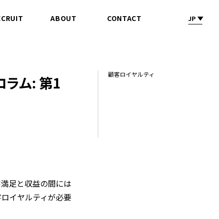
ECRUIT
ABOUT
CONTACT
JP
採 用
会社情報
お問合せ
顧客ロイヤルティ
ム: 第1
客満足と収益の間には
客ロイヤルティが必要