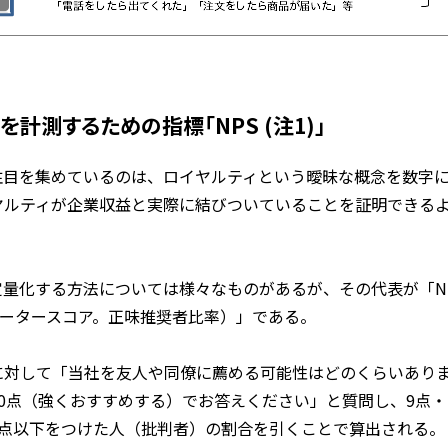
計測するための指標「NPS (注1)」
注目を集めているのは、ロイヤルティという曖昧な概念を数字
ヤルティが企業収益と実際に結びついていることを証明できる
化する方法については様々なものがあるが、その代表が「NPS（Ne
ロモータースコア。正味推奨者比率）」である。
に対して「当社を友人や同僚に薦める可能性はどのくらいあり
0点（強くおすすめする）でお答えください」と質問し、9点・
6点以下をつけた人（批判者）の割合を引くことで算出される。