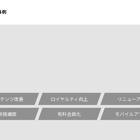
事例
テンツ改善
ロイヤルティ向上
リニュー
新規構築
有料会員化
モバイルア