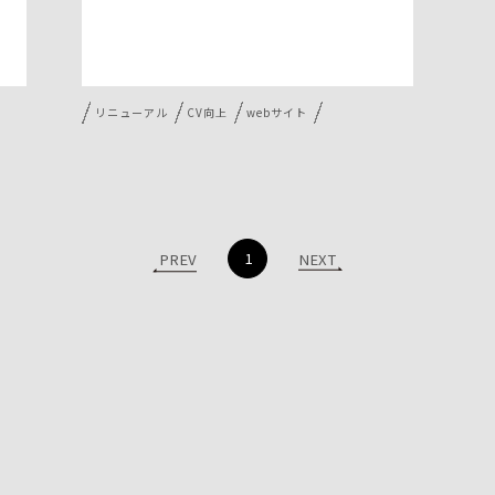
リニューアル
CV向上
webサイト
1
PREV
NEXT