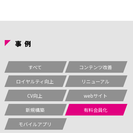
事
例
すべて
コンテンツ改善
ロイヤルティ向上
リニューアル
CV向上
webサイト
新規構築
有料会員化
モバイルアプリ