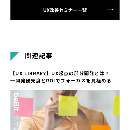
UX改善セミナー一覧
関
連
記
事
【UX LIBRARY】UX起点の部分開発とは？
─開発優先度とROIでフォーカスを見極める