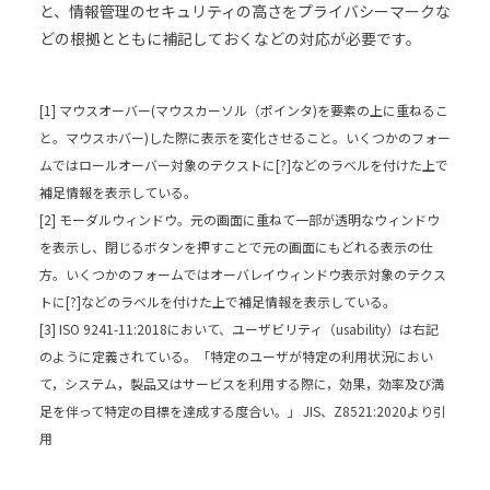
と、情報管理のセキュリティの高さをプライバシーマークな
どの根拠とともに補記しておくなどの対応が必要です。
[1] マウスオーバー(マウスカーソル（ポインタ)を要素の上に重ねるこ
と。マウスホバー)した際に表示を変化させること。いくつかのフォー
ムではロールオーバー対象のテクストに[?]などのラベルを付けた上で
補足情報を表示している。
[2] モーダルウィンドウ。元の画面に重ねて一部が透明なウィンドウ
を表示し、閉じるボタンを押すことで元の画面にもどれる表示の仕
方。いくつかのフォームではオーバレイウィンドウ表示対象のテクス
トに[?]などのラベルを付けた上で補足情報を表示している。
[3] ISO 9241-11:2018において、ユーザビリティ（usability）は右記
のように定義されている。「特定のユーザが特定の利用状況におい
て，システム，製品又はサービスを利用する際に，効果，効率及び満
足を伴って特定の目標を達成する度合い。」 JIS、Z8521:2020より引
用