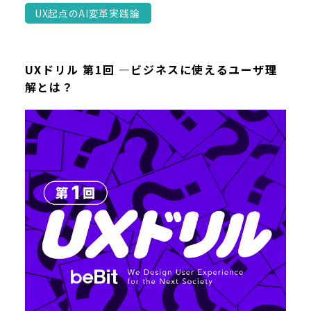
UX起点のAI変革実践論
UXドリル 第1回 ―ビジネスに使えるユーザ理
解とは？