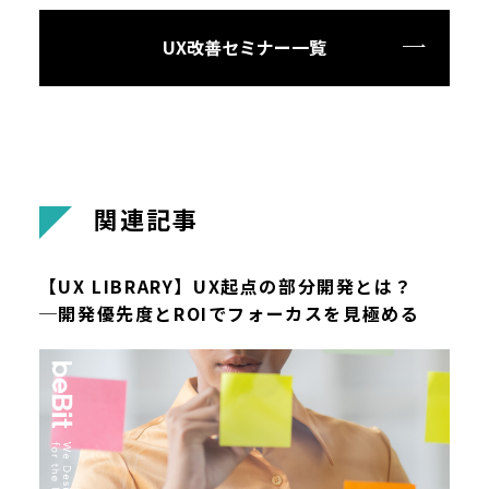
UX改善セミナー一覧
関
連
記
事
【UX LIBRARY】UX起点の部分開発とは？
─開発優先度とROIでフォーカスを見極める