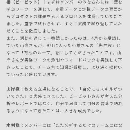
椿（ビービット）：
まずはメンバーのみなさんには「型を
学ぶワーク」を通じて、定量データと定性データの両面か
らプロダクトの課題を考えるプロセスを体感していただき
ました。座学で終わらせず、すぐに実務で繰り返していた
だくことを徹底しました。
また、活動を通じて一番嬉しかったのは、4月から受講し
ていた山岸さんが、9月に入った小橋さんの「先生役」と
なって「育成のループ」を回してくださったことです。山
岸さんが実務ワークの添削やフィードバックを実践して下
さったことで、チーム内で知識が循環し、より深く根付い
ていったと感じています。
山岸様：
教える立場になることで、「自分にもスキルがつ
いてきた」と実感できました。ビービットさんが考えた分
析やレポートではなく、自分で思考して自分の言葉で語れ
るようになってきたことは、大きな成長でした。
木村様：
メンバーには「ただ分析するだけのチームにはな