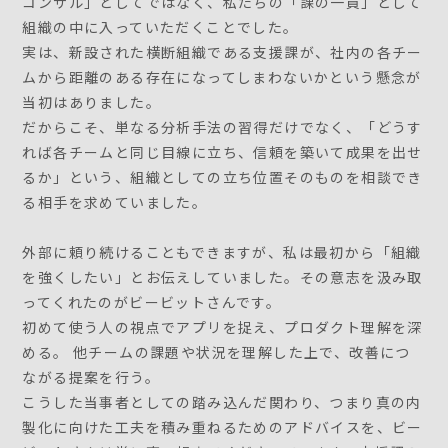
コンサル」としてではなく、私たちの「課の一員」として
組織の中に入っていただくことでした。
実は、新設された横断組織である支援課が、社内の各チー
ムから距離のある存在になってしまわないかという懸念が
当初はありました。
だからこそ、単なる分析手法の習得だけでなく、「どうす
れば各チームと同じ目線に立ち、信頼を築いて成果を出せ
るか」という、組織としての立ち位置そのものを相談でき
る相手を求めていました。
外部に頼り続けることもできますが、私は最初から「組織
を強くしたい」とお伝えしていました。その意志を汲み取
ってくれたのがビービットさんです。
初めて使う人の視点でアプリを捉え、プロダクト理解を深
める。 他チームの課題や状況を理解した上で、改善につ
ながる提案を行う。
こうした当事者としての踏み込んだ関わり、つまり真の内
製化に向けた工夫を積み重ねるためのアドバイスを、ビー