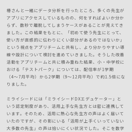
椿さんと一緒にデータ分析を行ったところ、多くの先生が
アプリにアクセスしているものの、何をすればよいか分か
らず、数秒で離脱してしまうケースがあることが見えてき
ました。この結果をもとに、「初めて使う先生にとって、
使い方が直感的に伝わりにくい部分があるのではないか」
という視点をアプリチームと共有し、より分かりやすい導
線や設計について検討を進めていきました。そうした改善
活動をアプリチームと共に積み重ねた結果、小・中学校に
おける「テストパーク」については、配信率が1学期
（4〜7月平均）から2学期（9〜12月平均）で約1.5倍にな
りました。
ミライシードには「ミライシードDXエデュケーター」と
いう認定制度があり、活用上手な先生方とは密に連携して
います。そのため、活用に熱心な先生方の声はよく届いて
いたのですが、その影にいる「活用が上手くいっていない
大多数の先生」の声は拾いにくい状況でした。そこを数字