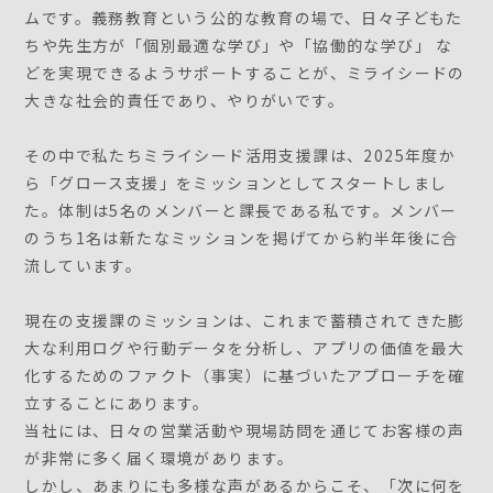
ムです。義務教育という公的な教育の場で、日々子どもた
ちや先生方が「個別最適な学び」や「協働的な学び」 な
どを実現できるようサポートすることが、ミライシードの
大きな社会的責任であり、やりがいです。
その中で私たちミライシード活用支援課は、2025年度か
ら「グロース支援」をミッションとしてスタートしまし
た。体制は5名のメンバーと課長である私です。メンバー
のうち1名は新たなミッションを掲げてから約半年後に合
流しています。
現在の支援課のミッションは、これまで蓄積されてきた膨
大な利用ログや行動データを分析し、アプリの価値を最大
化するためのファクト（事実）に基づいたアプローチを確
立することにあります。
当社には、日々の営業活動や現場訪問を通じてお客様の声
が非常に多く届く環境があります。
しかし、あまりにも多様な声があるからこそ、「次に何を