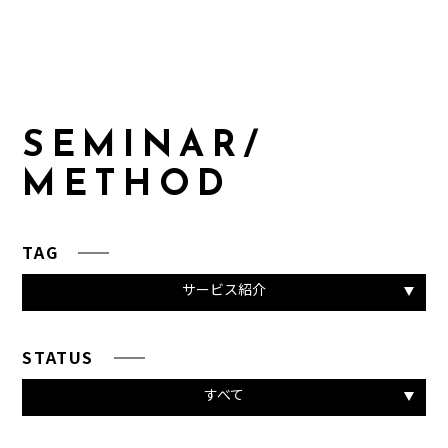
S
E
M
I
N
A
R
/
M
E
T
H
O
D
TAG
サービス紹介
STATUS
すべて