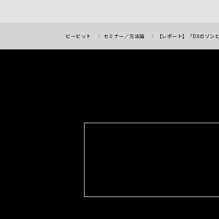
ビービット
セミナー／方法論
【レポート】「DXのゾンビ