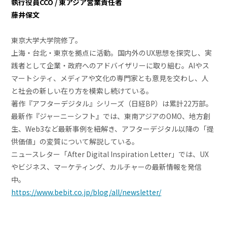
執行役員CCO / 東アジア営業責任者
藤井保文
東京大学大学院修了。
上海・台北・東京を拠点に活動。国内外のUX思想を探究し、実
践者として企業・政府へのアドバイザリーに取り組む。AIやス
マートシティ、メディアや文化の専門家とも意見を交わし、人
と社会の新しい在り方を模索し続けている。
著作『アフターデジタル』シリーズ（日経BP）は累計22万部。
最新作『ジャーニーシフト』では、東南アジアのOMO、地方創
生、Web3など最新事例を紐解き、アフターデジタル以降の「提
供価値」の変質について解説している。
ニュースレター「After Digital Inspiration Letter」では、UX
やビジネス、マーケティング、カルチャーの最新情報を発信
中。
https://www.bebit.co.jp/blog/all/newsletter/