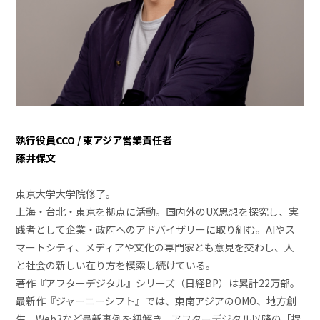
執行役員CCO / 東アジア営業責任者
藤井保文
東京大学大学院修了。
上海・台北・東京を拠点に活動。国内外のUX思想を探究し、実
践者として企業・政府へのアドバイザリーに取り組む。AIやス
マートシティ、メディアや文化の専門家とも意見を交わし、人
と社会の新しい在り方を模索し続けている。
著作『アフターデジタル』シリーズ（日経BP）は累計22万部。
最新作『ジャーニーシフト』では、東南アジアのOMO、地方創
生、Web3など最新事例を紐解き、アフターデジタル以降の「提