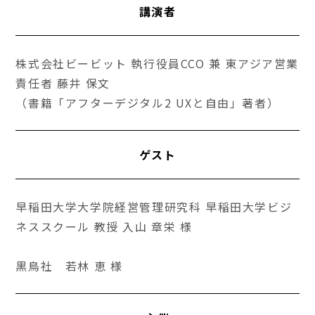
講演者
株式会社ビービット 執行役員CCO 兼 東アジア営業
責任者 藤井 保文
（書籍「アフターデジタル2 UXと自由」著者）
ゲスト
早稲田大学大学院経営管理研究科 早稲田大学ビジ
ネススクール 教授 入山 章栄 様
黒鳥社 若林 恵 様