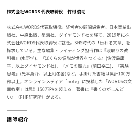
株式会社WORDS 代表取締役 竹村 俊助
株式会社WORDS代表取締役。経営者の顧問編集者。日本実業出
版社、中経出版、星海社、ダイヤモンド社を経て、2019年に株
式会社WORDS代表取締役に就任。SNS時代の「伝わる文章」を
探求している。主な編集・ライティング担当作は『段取りの教
科書』(水野学)、『ぼくらの仮説が世界をつくる』(佐渡島庸
平、以上ダイヤモンド社)、『メモの魔力』(前田裕二)、『実験
思考』(光本勇介、以上幻冬舎)など。手掛けた書籍は累計100万
部以上。オンラインメディア「note」に投稿した「WORDSの文
章教室」は累計150万PVを超える。著書に『書くのがしんど
い』（PHP研究所）がある。
講師紹介