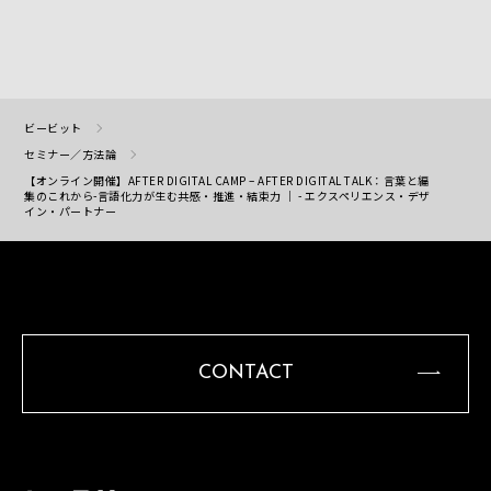
ビービット
セミナー／方法論
【オンライン開催】AFTER DIGITAL CAMP – AFTER DIGITAL TALK：言葉と編
集のこれから-言語化力が生む共感・推進・結束力 ｜ - エクスペリエンス・デザ
イン・パートナー
CONTACT