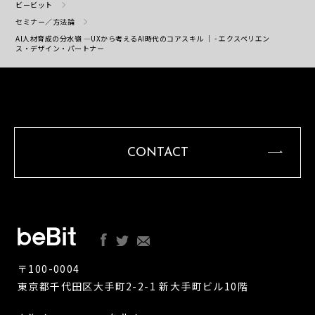
ビービット
セミナー／方法論
AI人材育成の分水嶺 ―UXから考えるAI時代のコアスキル ｜ - エクスペリエン
ス・デザイン・パートナー
CONTACT
〒100-0004
東京都千代田区大手町2-2-1 新大手町ビル10階