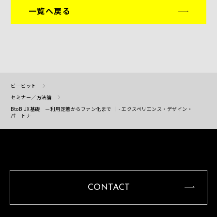
一覧へ戻る
ビービット
セミナー／方法論
BtoB UX基礎 ー利用定着からファン化まで ｜ - エクスペリエンス・デザイン・
パートナー
CONTACT