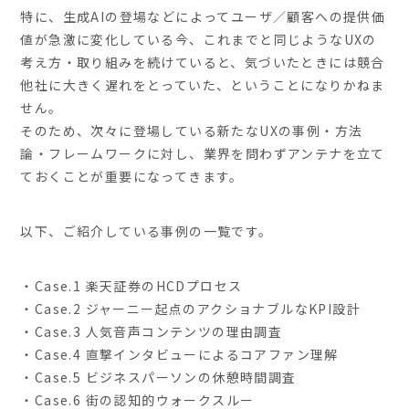
特に、生成AIの登場などによってユーザ／顧客への提供価
値が急激に変化している今、これまでと同じようなUXの
考え方・取り組みを続けていると、気づいたときには競合
他社に大きく遅れをとっていた、ということになりかねま
せん。
そのため、次々に登場している新たなUXの事例・方法
論・フレームワークに対し、業界を問わずアンテナを立て
ておくことが重要になってきます。
以下、ご紹介している事例の一覧です。
・Case.1 楽天証券のHCDプロセス
・Case.2 ジャーニー起点のアクショナブルなKPI設計
・Case.3 人気音声コンテンツの理由調査
・Case.4 直撃インタビューによるコアファン理解
・Case.5 ビジネスパーソンの休憩時間調査
・Case.6 街の認知的ウォークスルー