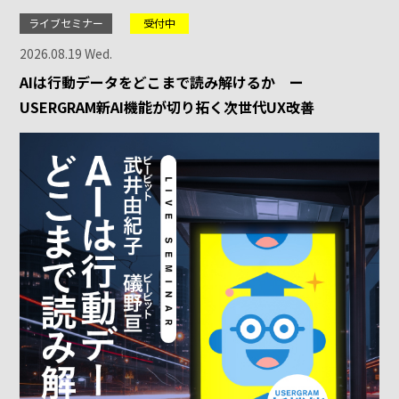
ライブセミナー
受付中
2026.08.19 Wed.
AIは行動データをどこまで読み解けるか ー
USERGRAM新AI機能が切り拓く次世代UX改善