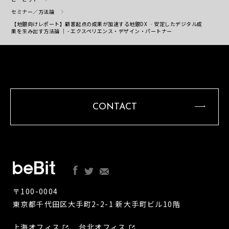
セミナー／方法論
【地銀向けレポート】顧客起点の成果が加速する地銀DX ‐安定したデジタル成
果を生み出す方法論 ｜ - エクスペリエンス・デザイン・パートナー
CONTACT
〒100-0004
東京都千代田区大手町2-2-1 新大手町ビル10階
上海オフィス
台北オフィス