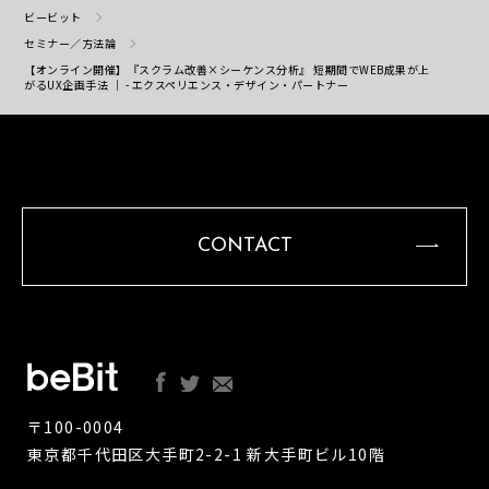
ビービット
セミナー／方法論
【オンライン開催】『スクラム改善×シーケンス分析』 短期間でWEB成果が上
がるUX企画手法 ｜ - エクスペリエンス・デザイン・パートナー
CONTACT
〒100-0004
東京都千代田区大手町2-2-1 新大手町ビル10階