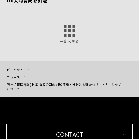
UX人材育成を加速
一覧へ戻る
ビービット
ニュース
倍比拓管理咨詢(上海)有限公司のMBO実施と当社との新たなパートナーシップ
について
CONTACT