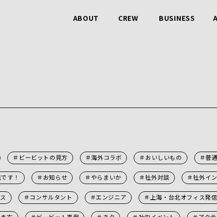
ABOUT
CREW
BUSINESS
ビービットのこと
仲間のこと
事業のこと
＃ビービットの見方
＃海外コラボ
＃おいしいもの
＃普
伝です！
＃お知らせ
＃やらまいか
＃社外対談
＃社外イ
ース
＃コンサルタント
＃エンジニア
＃上海・台北オフィス発
らき方
＃ビービット事例
＃ネタ
＃社内イベント
＃アクテ