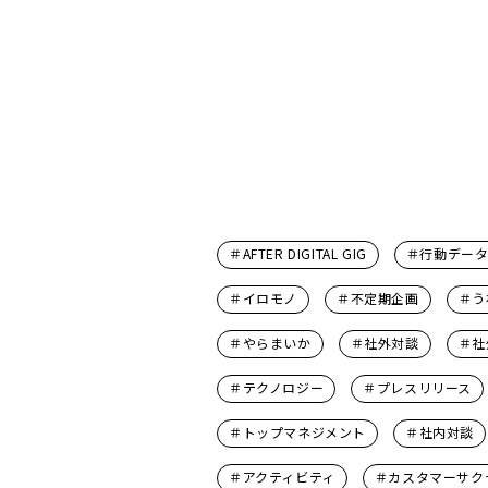
＃AFTER DIGITAL GIG
＃行動デー
＃イロモノ
＃不定期企画
＃う
＃やらまいか
＃社外対談
＃社
＃テクノロジー
＃プレスリリース
＃トップマネジメント
＃社内対談
＃アクティビティ
＃カスタマーサク