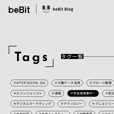
T
a
g
s
タグ一覧
＃AFTER DIGITAL GIG
＃行動データ活用
＃グロース業務
＃エバンジェリスト
＃速報
＃参加者募集中！
＃宣
＃デジタルマーケティング
＃テクノロジー
＃プレスリリ
＃社内対談
＃社内インタビュー
＃中国事例
＃はた