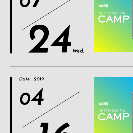
7
0
24
Wed.
Date : 2019
4
0