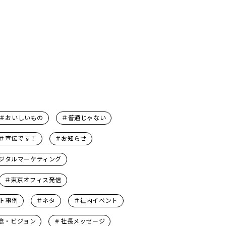
＃おいしいもの
＃普通じゃない
＃宣伝です！
＃お知らせ
ジタルマーケティング
＃東京オフィス発信
ト事例
＃ネタ
＃社内イベント
念・ビジョン
＃社長メッセージ