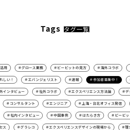
Tags
タグ一覧
タ活用
＃グロース業務
＃ビービットの見方
＃海外コラボ
れしい！
＃エバンジェリスト
＃速報
＃参加者募集中！
外インタビュー
＃社外コラボ
＃エクスペリエンス方法論
＃デ
＃コンサルタント
＃エンジニア
＃上海・台北オフィス発信
＃社内インタビュー
＃中国事例
＃はたらき方
＃ビービッ
セス
＃グラレコ
＃エクスペリエンスデザインの現場から
＃理