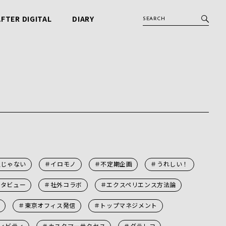
AFTER DIGITAL
DIARY
アフターデジタル
ビービット日記
通じゃない
＃イロモノ
＃不定期企画
＃うれしい！
ンタビュー
＃社外コラボ
＃エクスペリエンス方法論
信
＃東京オフィス発信
＃トップマネジメント
ィビティ
＃カスタマーサクセス
＃グラレコ