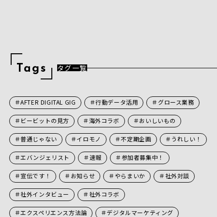
タグ一覧
T
a
g
s
＃AFTER DIGITAL GIG
＃行動データ活用
＃グロース業務
＃ビービットの見方
＃海外コラボ
＃おいしいもの
＃普通じゃない
＃イロモノ
＃不定期企画
＃うれしい！
＃エバンジェリスト
＃速報
＃参加者募集中！
＃宣伝です！
＃お知らせ
＃やらまいか
＃社外対談
＃社外インタビュー
＃社外コラボ
＃エクスペリエンス方法論
＃デジタルマーケティング