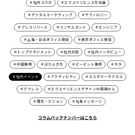
＃社外コラボ
＃エクスペリエンス方法論
＃デジタルマーケティング
＃テクノロジー
＃プレスリリース
＃コンサルタント
＃エンジニア
＃上海・台北オフィス発信
＃東京オフィス発信
＃トップマネジメント
＃社内対談
＃社内インタビュー
＃中国事例
＃はたらき方
＃ビービット事例
＃ネタ
＃社内イベント
＃アクティビティ
＃カスタマーサクセス
＃グラレコ
＃エクスペリエンスデザインの現場から
＃理念・ビジョン
＃社長メッセージ
コラムバックナンバーはこちら