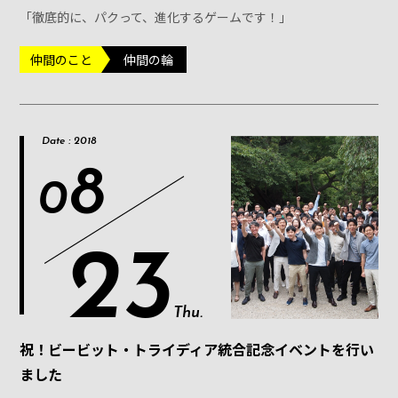
「徹底的に、パクって、進化するゲームです！」
仲間のこと
仲間の輪
Date : 2018
8
0
23
Thu.
祝！ビービット・トライディア統合記念イベントを行い
ました