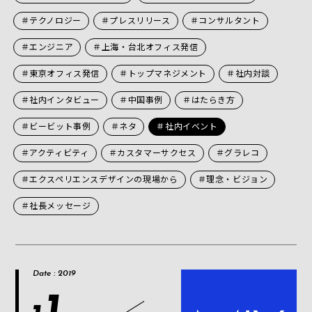
＃テクノロジー
＃プレスリリース
＃コンサルタント
＃エンジニア
＃上海・台北オフィス発信
＃東京オフィス発信
＃トップマネジメント
＃社内対談
＃社内インタビュー
＃中国事例
＃はたらき方
＃ビービット事例
＃ネタ
＃社内イベント
＃アクティビティ
＃カスタマーサクセス
＃グラレコ
＃エクスペリエンスデザインの現場から
＃理念・ビジョン
＃社長メッセージ
Date : 2019