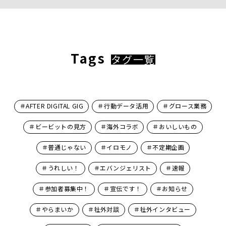
Tags
タグ一覧
＃AFTER DIGITAL GIG
＃行動データ活用
＃グロース業務
＃ビービットの見方
＃海外コラボ
＃おいしいもの
＃普通じゃない
＃イロモノ
＃不定期企画
＃うれしい！
＃エバンジェリスト
＃速報
＃参加者募集中！
＃宣伝です！
＃お知らせ
＃やらまいか
＃社外対談
＃社外インタビュー