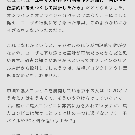
私はこれは「
ユーザの心理や行動特性を理解し、利便性を
徹底的に考えつくして設計したため
」だととらえました。
オンラインとオフラインを分けるのではなく、一体として
捉え、ユーザの行動に寄り添った結果、このような形にな
らざるをえなかったのだと。
これはなぜかというと、デジタルのほうが物理的制約が少
ない分、ユーザに寄り添った設計が可能だったからだと思
います。過去の知見があるからといってオフラインのリア
ル店舗から設計してしまうのは、結構プロダクトアウト型
思考なのかもしれません。
中国で無人コンビニを展開している京東の人は「O2Oとい
う考え方はもう古くて、そういう分け方はしていないで
す。確かに無人コンビニに非常に力を入れていますが、無
人コンビニは我々にとってはUIの一つに過ぎないです。モ
バイルやPCと何か違いますか？」