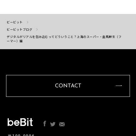
ビービット
ビービットブログ
デジタルがリアルを包み込むってどういうこと？上海のスーパー・盒馬鮮生（フ
ーマー）編
CONTACT