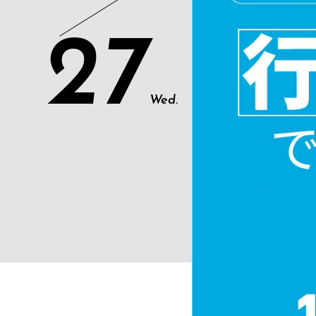
27
Wed.