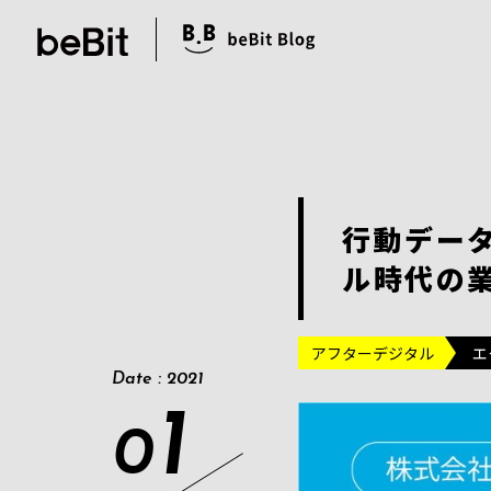
行動デー
ル時代の業
アフターデジタル
エ
Date : 2021
1
0