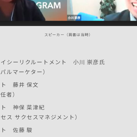
スピーカー（肩書は当時）
イシーリクルートメント 小川 崇彦氏
シパルマーケター）
ト 藤井 保文
責任者）
ト 神保 菜津紀
セス サクセスマネジメント）
ト 佐藤 駿