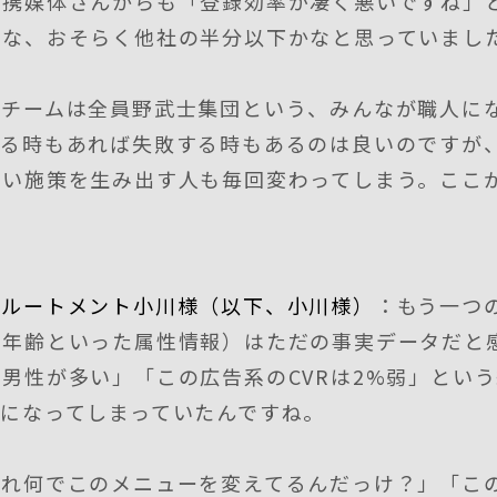
提携媒体さんからも「登録効率が凄く悪いですね」
だな、おそらく他社の半分以下かなと思っていまし
のチームは全員野武士集団という、みんなが職人に
する時もあれば失敗する時もあるのは良いのですが
良い施策を生み出す人も毎回変わってしまう。ここ
クルートメント小川様（以下、小川様）
：もう一つ
や年齢といった属性情報）はただの事実データだと
男性が多い」「この広告系のCVRは2%弱」とい
になってしまっていたんですね。
あれ何でこのメニューを変えてるんだっけ？」「こ