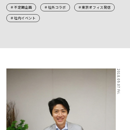
＃不定期企画
＃社外コラボ
＃東京オフィス発信
＃社内イベント
2018.09.07 Fri.