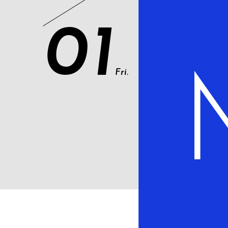
01
Fri.