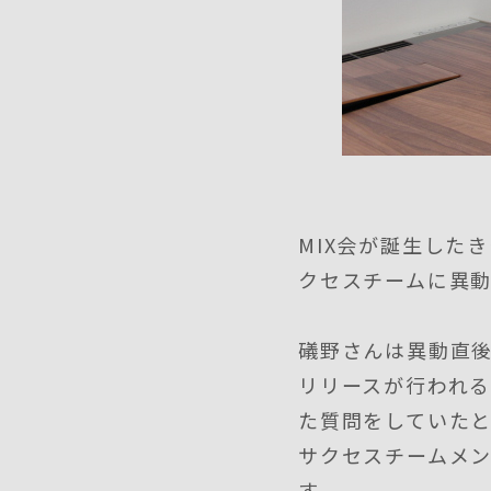
MIX会が誕生した
クセスチームに異
礒野さんは異動直後
リリースが行われ
た質問をしていた
サクセスチームメ
す。