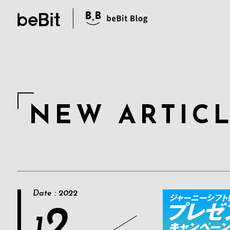
N
E
W
A
R
T
I
C
Date : 2022
2
1