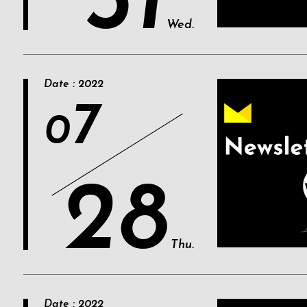
31
Wed.
Date : 2022
7
0
28
Thu.
Date : 2022