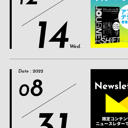
14
Wed.
Date : 2022
8
0