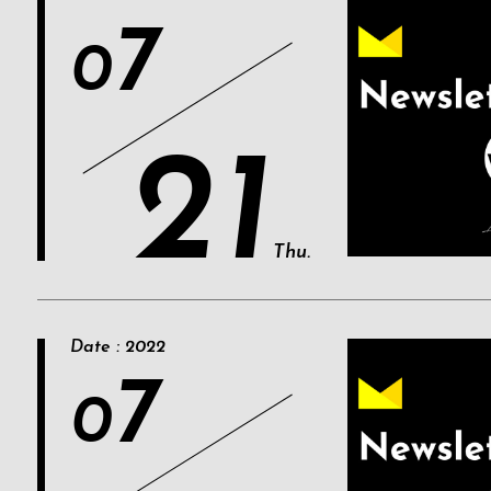
7
0
21
Thu.
Date : 2022
7
0