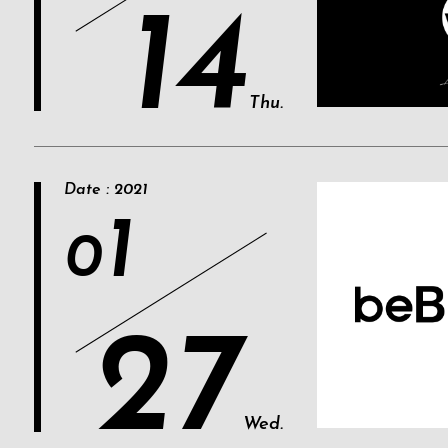
14
Thu.
Date : 2021
1
0
27
Wed.