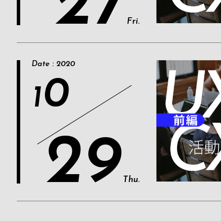
27
Fri.
Date : 2020
0
1
29
Thu.