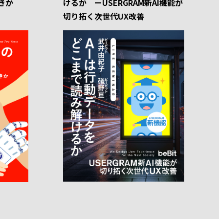
きか
けるか ーUSERGRAM新AI機能が
切り拓く次世代UX改善