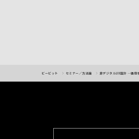
ビービット
セミナー／方法論
非デジタルUX設計 ―価値